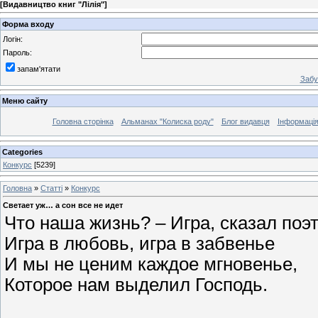
[
Видавництво книг "Лілія"
]
Форма входу
Логін:
Пароль:
запам'ятати
Забу
Меню сайту
Головна сторінка
Альманах "Колиска роду"
Блог видавця
Інформаці
Categories
Конкурс
[5239]
Головна
»
Статті
»
Конкурс
Светает уж… а сон все не идет
Что наша жизнь? – Игра, сказал поэ
Игра в любовь, игра в забвенье
И мы не ценим каждое мгновенье,
Которое нам выделил Господь.