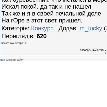
Искал покой, да так и не нашел
Так же и я в своей печальной доле
На гОре в этот свет пришел.
Категорія
:
Конкурс
|
Додав
:
m_lucky
(
Переглядів
:
620
Всього коментарів
:
0
Додавати коментарі м
[
Повна версія сайту