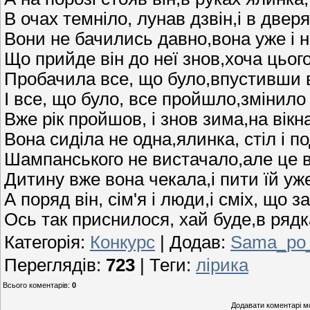
В очах темніло, лунав дзвін,і в двер
Вони не бачились давно,вона уже і н
Що прийде він до неї знов,хоча цьо
Пробачила все, що було,впустивши в
І все, що було, все пройшло,змінило
Вже рік пройшов, і знов зима,на вікн
Вона сиділа не одна,ялинка, стіл і п
Шампанського не вистачало,але це в
Дитину вже вона чекала,і пити їй уж
А поряд він, сім'я і люди,і сміх, що з
Ось так приснилося, хай буде,в рядк
Категорія
:
Конкурс
|
Додав
:
Sama_po_
Переглядів
:
723
|
Теги
:
лірика
Всього коментарів
:
0
Додавати коментарі м