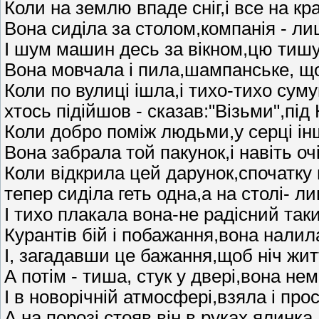
Коли на землю впаде сніг,і все на к
Вона сиділа за столом,компанія - ли
І шум машин десь за вікном,цю тишу
Вона мовчала і пила,шампанське, щ
Коли по вулиці ішла,і тихо-тихо сум
хтось підійшов - сказав:"Візьми",під
Коли добро поміж людьми,у серці ін
Вона забрала той пакунок,і навіть оч
Коли відкрила цей дарунок,спочатку 
тепер сиділа геть одна,а на столі- л
І тихо плакала вона-не радісний так
Курантів бій і побажання,вона налил
І, загадавши це бажання,щоб ніч житт
А потім - тиша, стук у двері,вона не
І в новорічній атмосфері,взяла і про
А на порозі стояв він,в руках ялинка