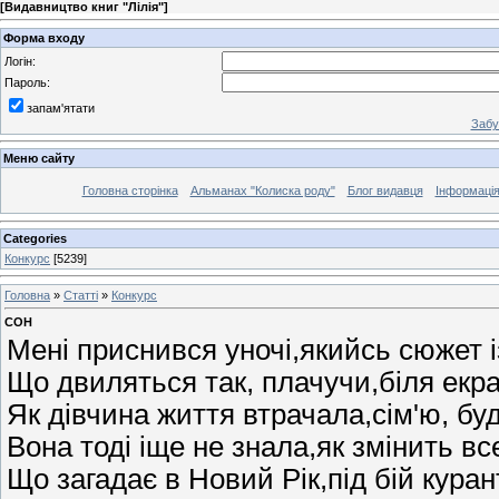
[
Видавництво книг "Лілія"
]
Форма входу
Логін:
Пароль:
запам'ятати
Забу
Меню сайту
Головна сторінка
Альманах "Колиска роду"
Блог видавця
Інформаці
Categories
Конкурс
[5239]
Головна
»
Статті
»
Конкурс
СОН
Мені приснився уночі,якийсь сюжет 
Що двиляться так, плачучи,біля екра
Як дівчина життя втрачала,сім'ю, буд
Вона тоді іще не знала,як змінить в
Що загадає в Новий Рік,під бій курант