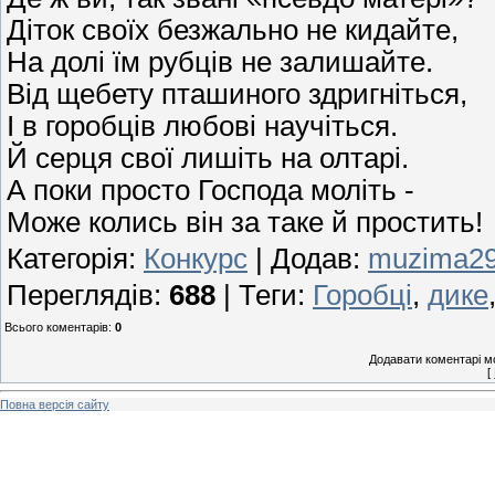
Діток своїх безжально не кидайте,
На долі їм рубців не залишайте.
Від щебету пташиного здригніться,
І в горобців любові научіться.
Й серця свої лишіть на олтарі.
А поки просто Господа моліть -
Може колись він за таке й простить!
Категорія
:
Конкурс
|
Додав
:
muzima2
Переглядів
:
688
|
Теги
:
Горобці
,
дике
Всього коментарів
:
0
Додавати коментарі м
[
Повна версія сайту