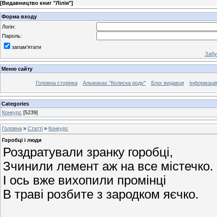
[
Видавництво книг "Лілія"
]
Форма входу
Логін:
Пароль:
запам'ятати
Забу
Меню сайту
Головна сторінка
Альманах "Колиска роду"
Блог видавця
Інформаці
Categories
Конкурс
[5239]
Головна
»
Статті
»
Конкурс
Горобці і люди
Роздратували зранку горобці,
Зчинили лемент аж на все містечко.
І ось вже вихопили промінці
В траві розбите з зародком яєчко.