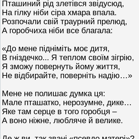
Пташиний рід злетівся звідусюд,
На гілку ніби сіра хмара впала.
Розпочали свій траурний прелюд,
А горобчиха ніби все благала:
«До мене підніміть моє дитя,
В гніздечко... Я теплом своїм зігрію,
Я зможу повернуть йому життя,
Не відбирайте, поверніть надію…»
Мене не полишає думка ця:
Мале пташатко, нерозумне, дике…
Яке там серце в того горобця –
А воно ніжне, любляче й велике.
Де ж ви, так звані «псевдо матері»?