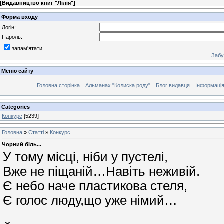
[
Видавництво книг "Лілія"
]
Форма входу
Логін:
Пароль:
запам'ятати
Забу
Меню сайту
Головна сторінка
Альманах "Колиска роду"
Блог видавця
Інформаці
Categories
Конкурс
[5239]
Головна
»
Статті
»
Конкурс
Чорний біль...
У тому місці, ніби у пустелі,
Вже не піщаній…Навіть неживій.
Є небо наче пластикова стеля,
Є голос люду,що уже німий…