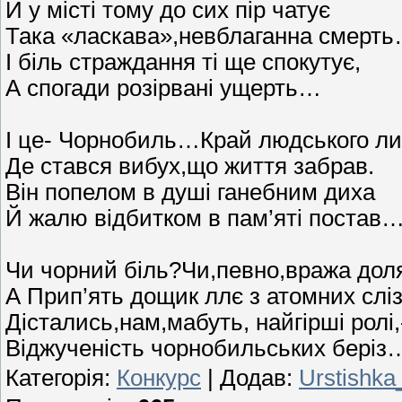
Й у місті тому до сих пір чатує
Така «ласкава»,невблаганна смерт
І біль страждання ті ще спокутує,
А спогади розірвані ущерть…
І це- Чорнобиль…Край людського ли
Де стався вибух,що життя забрав.
Він попелом в душі ганебним диха
Й жалю відбитком в пам’яті постав
Чи чорний біль?Чи,певно,вража дол
А Прип’ять дощик ллє з атомних сл
Дістались,нам,мабуть, найгірші ролі,
Віджученість чорнобильських беріз
Категорія
:
Конкурс
|
Додав
:
Urstishka